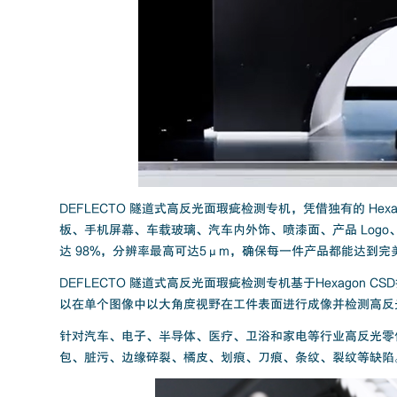
DEFLECTO 隧道式高反光面瑕疵检测专机，凭借独有的 He
板、手机屏幕、车载玻璃、汽车内外饰、喷漆面、产品 Log
达 98%，分辨率最高可达5μm，确保每一件产品都能达到完
DEFLECTO 隧道式高反光面瑕疵检测专机基于Hexagon
以在单个图像中以大角度视野在工件表面进行成像并检测高反
针对汽车、电子、半导体、医疗、卫浴和家电等行业高反光零
包、脏污、边缘碎裂、橘皮、划痕、刀痕、条纹、裂纹等缺陷