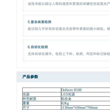
该技术能以超过人眼的速度和更高的准确性完成高光产
5.复杂曲面检测
能识别几乎所有形状高光亮类零件表面的微小缺陷，
6.自动化检测
支持自动化操作，包括上下料、检测、判定和标记缺陷
产品参数
Deflecto H100
光源
LED光源
外壳材质
铝合金
重量
82Kg
尺寸
1130mm*430mm*760mm