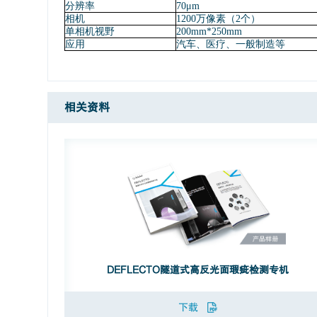
分辨率
70μm
相机
1200万像素（2个）
单相机视野
200mm*250mm
应用
汽车、医疗、一般制造等
相关资料
DEFLECTO隧道式高反光面瑕疵检测专机
下载